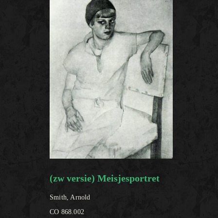
(zw versie) Meisjesportret
Smith, Arnold
CO 868.002