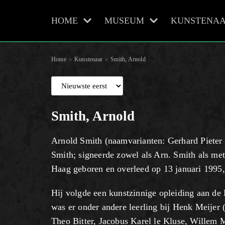
HOME
MUSEUM
KUNSTENAA
Meteen
naar
de
Home
»
Kunstenaar
»
Smith, Arnold
inhoud
Smith, Arnold
Arnold Smith (naamvarianten: Gerhard Pieter 
Smith; signeerde zowel als Arn. Smith als me
Haag geboren en overleed op 13 januari 1995
Hij volgde een kunstzinnige opleiding aan d
was er onder andere leerling bij Henk Meijer 
Theo Bitter, Jacobus Karel le Kluse, Willem