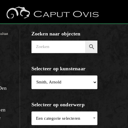
Zoeken naar objecten
ultaat
Selecteer op kunstenaar
.
 Den
Selecteer op onderwerp
 en
e
Een categorie selecteren