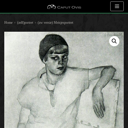
Meteen
naar
Home
»
(zelf)portret
»
(zw versie) Meisjesportret
de
inhoud
Zoeken naar objecten
Selecteer op kunstenaar
Selecteer op onderwerp