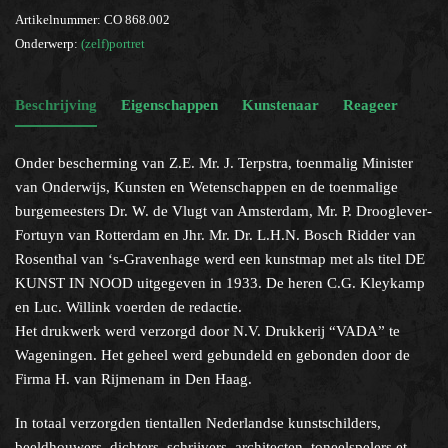
Artikelnummer:
CO 868.002
Onderwerp:
(zelf)portret
Beschrijving
Eigenschappen
Kunstenaar
Reageer
Onder bescherming van Z.E. Mr. J. Terpstra, toenmalig Minister
van Onderwijs, Kunsten en Wetenschappen en de toenmalige
burgemeesters Dr. W. de Vlugt van Amsterdam, Mr. P. Drooglever-
Fortuyn van Rotterdam en Jhr. Mr. Dr. L.H.N. Bosch Ridder van
Rosenthal van ‘s-Gravenhage werd een kunstmap met als titel DE
KUNST IN NOOD uitgegeven in 1933. De heren C.G. Kleykamp
en Luc. Willink voerden de redactie.
Het drukwerk werd verzorgd door N.V. Drukkerij “VADA” te
Wageningen. Het geheel werd gebundeld en gebonden door de
Firma H. van Rijmenam in Den Haag.
In totaal verzorgden tientallen Nederlandse kunstschilders,
beeldhouwers, dichters, schrijvers, architecten, toneelspelers et