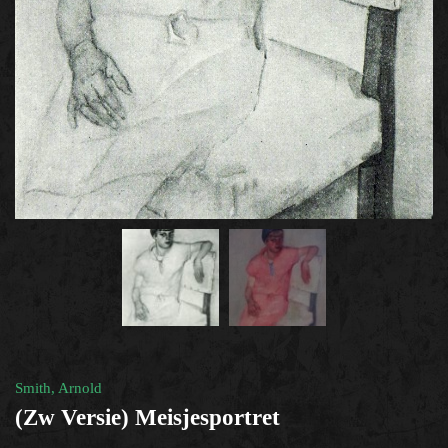
(zelf)portret
×
Help?
Smith, Arnold
(zw Versie) Meisjesportret