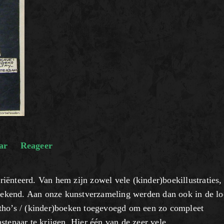
ar
Reageer
oriënteerd. Van hem zijn zowel vele (kinder)boekillustraties,
n bekend. Aan onze kunstverzameling werden dan ook in de l
 litho’s / (kinder)boeken toegevoegd om een zo compleet
stenaar te krijgen. Hier één van de zeer vele