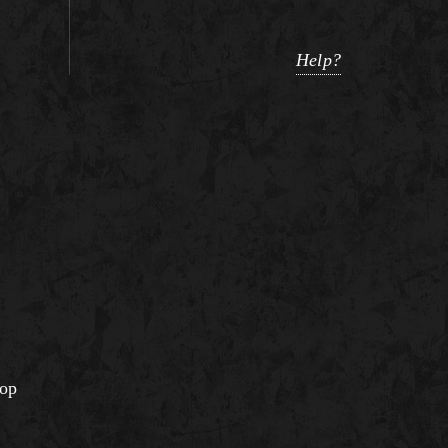
Help?
oop