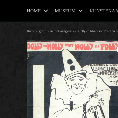
HOME
MUSEUM
KUNSTENAA
Meteen
naar
de
Home
»
genre
»
muziek-zang-dans
»
Dolly en Molly met Noly en F
inhoud