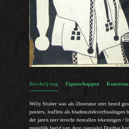
Beschrijving
Eigenschappen
Kunstena
Willy Sluiter was als illustrator zeer breed ge
posters, leaflets als bladmuziekverfraaiinge
der jaren zeer terecht tientallen tekeningen /
mogelijk beeld van deze (geniale) Dordtse kun