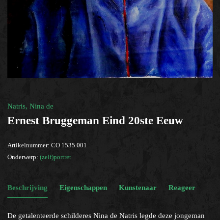
(zelf)portret
×
Help?
Natris, Nina de
Ernest Bruggeman Eind 20ste Eeuw
Artikelnummer:
CO 1535.001
Onderwerp:
(zelf)portret
Beschrijving
Eigenschappen
Kunstenaar
Reageer
De getalenteerde schilderes Nina de Natris legde deze jongeman