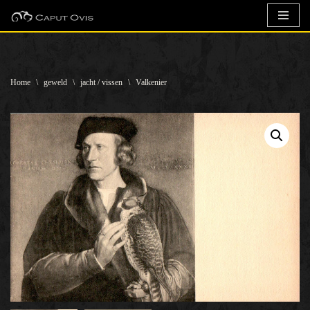
Ga
naar
de
Home
\
geweld
\
jacht / vissen
\
Valkenier
inhoud