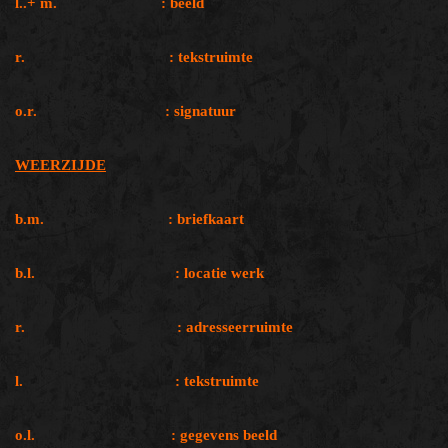
l..+ m. : beeld
r. : tekstruimte
o.r. : signatuur
WEERZIJDE
b.m. : briefkaart
b.l. : locatie werk
r. : adresseerruimte
l. : tekstruimte
o.l. : gegevens beeld