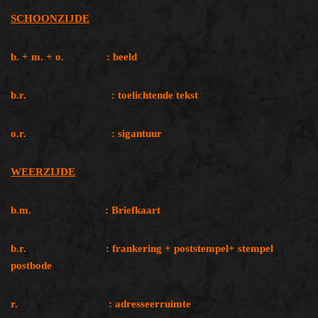
SCHOONZIJDE
b. + m. + o. : beeld
b.r. : toelichtende tekst
o.r. : sigantuur
WEERZIJDE
b.m. : Briefkaart
b.r. : frankering + poststempel+ stempel
postbode
r. : adresseerruimte