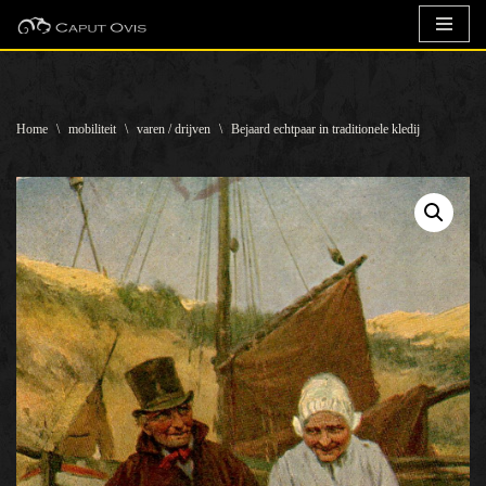
Ga
naar
de
Home
\
mobiliteit
\
varen / drijven
\
Bejaard echtpaar in traditionele kledij
inhoud