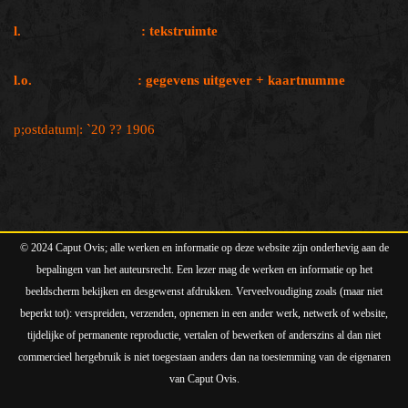
l. : tekstruimte
l.o. : geg
evens uitgever + kaartnumme
p;ostdatum|: `20 ?? 1906
© 2024 Caput Ovis; alle werken en informatie op deze website zijn onderhevig aan de
bepalingen van het auteursrecht. Een lezer mag de werken en informatie op het
beeldscherm bekijken en desgewenst afdrukken. Verveelvoudiging zoals (maar niet
beperkt tot): verspreiden, verzenden, opnemen in een ander werk, netwerk of website,
tijdelijke of permanente reproductie, vertalen of bewerken of anderszins al dan niet
commercieel hergebruik is niet toegestaan anders dan na toestemming van de eigenaren
van Caput Ovis.