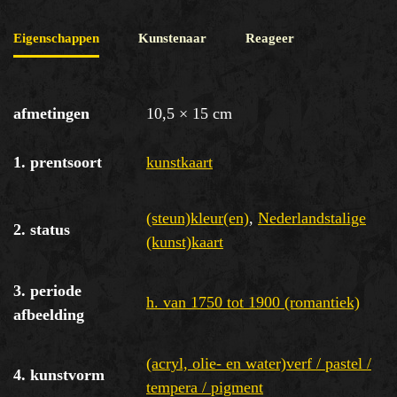
Eigenschappen
Kunstenaar
Reageer
afmetingen
10,5 × 15 cm
1. prentsoort
kunstkaart
(steun)kleur(en)
,
Nederlandstalige
2. status
(kunst)kaart
3. periode
h. van 1750 tot 1900 (romantiek)
afbeelding
(acryl, olie- en water)verf / pastel /
4. kunstvorm
tempera / pigment