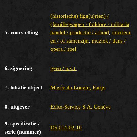
(historische) figu(u)r(en) /
(familie)wapen / folklore / militaria
,
5. voorstelling
handel / productie / arbeid
,
interieur
en / of samenzijn
,
muziek / dans /
opera / spel
6. signering
geen / n.v.t.
7. lokatie object
Musée du Louvre, Parijs
8. uitgever
Edito-Service S.A. Genève
9. specificatie /
D5 014-02-10
serie (nummer)