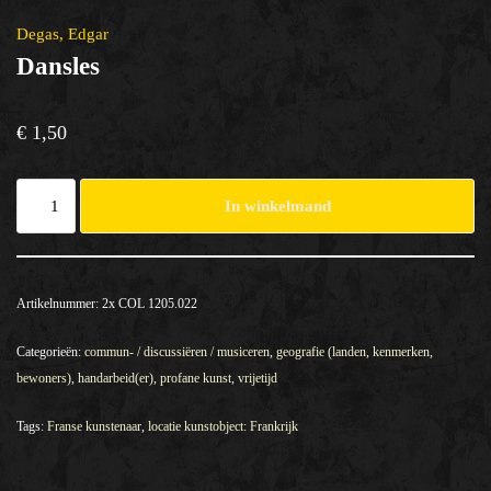
Degas, Edgar
Dansles
€
1,50
In winkelmand
Artikelnummer:
2x COL 1205.022
Categorieën:
commun- / discussiëren / musiceren
,
geografie (landen, kenmerken,
bewoners)
,
handarbeid(er)
,
profane kunst
,
vrijetijd
Tags:
Franse kunstenaar
,
locatie kunstobject: Frankrijk