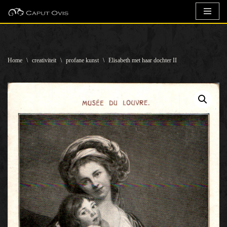
Ga
naar
de
Home
\
creativiteit
\
profane kunst
\
Elisabeth met haar dochter II
inhoud