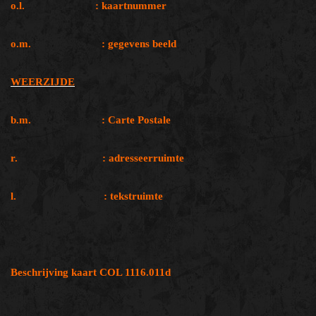
o.l. : kaartnummer
o.m. : gegevens beeld
WEERZIJDE
b.m. : Carte Postale
r. : adresseerruimte
l. : tekstruimte
Beschrijving kaart COL 1116.011d