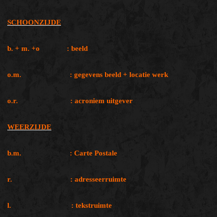
SCHOONZIJDE
b. + m. +o : beeld
o.m. : gegevens beeld + locatie werk
o.r. : acroniem uitgever
WEERZIJDE
b.m. : Carte Postale
r. : adresseerruimte
l. : tekstruimte