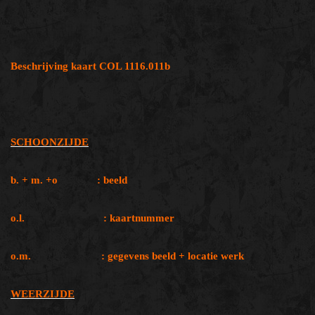
Beschrijving kaart COL 1116.011b
SCHOONZIJDE
b. + m. +o : beeld
o.l. : kaartnummer
o.m. : gegevens beeld + locatie werk
WEERZIJDE