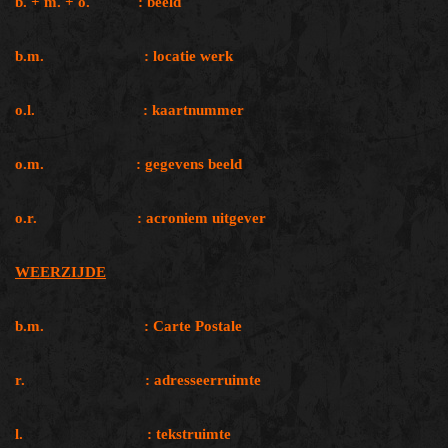
b. + m. + o. : beeld
b.m. : locatie werk
o.l. : kaartnummer
o.m. : gegevens beeld
o.r. : acroniem uitgever
WEERZIJDE
b.m. : Carte Postale
r. : adresseerruimte
l. : tekstruimte