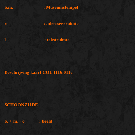
b.m. : Museumstempel
r. : adresseerruimte
l. : tekstruimte
Beschrijving kaart COL 1116.011c
SCHOONZIJDE
b. + m. +o : beeld