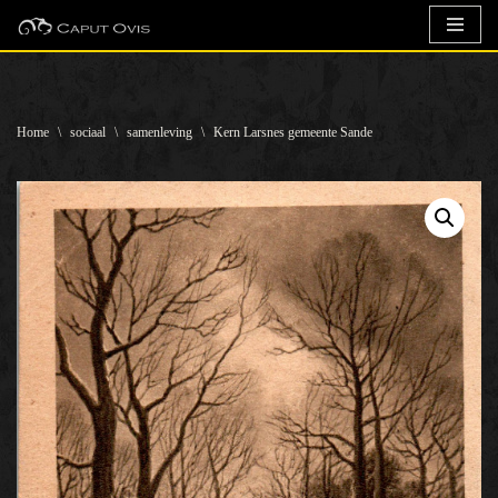
Ga
naar
de
Home
\
sociaal
\
samenleving
\
Kern Larsnes gemeente Sande
inhoud