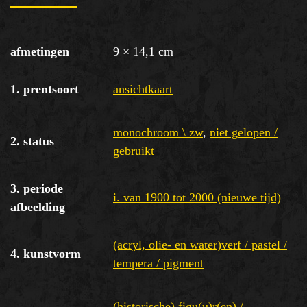
afmetingen
9 × 14,1 cm
1. prentsoort
ansichtkaart
monochroom \ zw
,
niet gelopen /
2. status
gebruikt
3. periode
i. van 1900 tot 2000 (nieuwe tijd)
afbeelding
(acryl, olie- en water)verf / pastel /
4. kunstvorm
tempera / pigment
(historische) figu(u)r(en) /