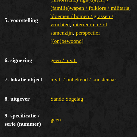
(familie)wapen / folklore / militaria
,
bloemen / bomen / grassen /
5. voorstelling
vruchten
,
interieur en / of
samenzijn
,
perspectief
[(on)bewoond]
6. signering
geen / n.v.t.
7. lokatie object
n.v.t. / onbekend / kunstenaar
8. uitgever
Sande Sogelag
9. specificatie /
geen
serie (nummer)