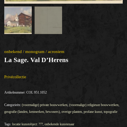
onbekend / monogram / acroniem
La Sage. Val D’Herens
Privécollectie
Artikelnummer:
COL 951.1052
Categorieën:
(voormalige) private bouwwerken
,
(voormalige) religieuze bouwwerken
,
geografie (landen, kenmerken, bewoners)
,
overige planten
,
profane kunst
,
topografie
Tags:
locatie kunstobject: ???
,
onbekende kunstenaar