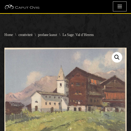
Ga
naar
de
Home
\
creativiteit
\
profane kunst
\
La Sage. Val d’Herens
inhoud