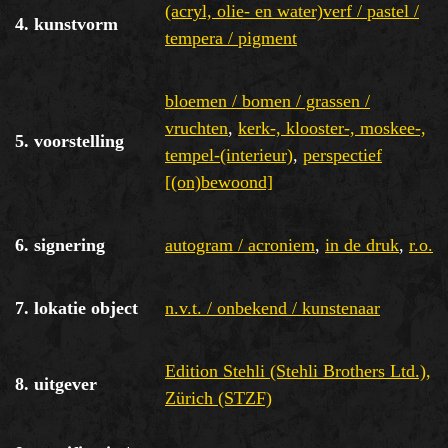
(acryl, olie- en water)verf / pastel /
4. kunstvorm
tempera / pigment
bloemen / bomen / grassen /
vruchten
,
kerk-, klooster-, moskee-,
5. voorstelling
tempel-(interieur)
,
perspectief
[(on)bewoond]
6. signering
autogram / acroniem
,
in de druk
,
r.o.
7. lokatie object
n.v.t. / onbekend / kunstenaar
Edition Stehli (Stehli Brothers Ltd.),
8. uitgever
Zürich (STZF)