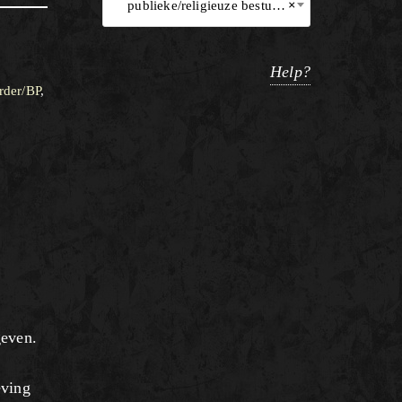
publieke/religieuze bestuurder/BP
×
Help?
rder/BP
,
geven.
eving