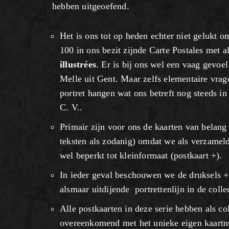
hebben uitgeoefend.
Het is ons tot op heden echter niet gelukt o
100 in ons bezit zijnde Carte Postales met a
illustrées
. Er is bij ons wel een vaag gevoel
Melle uit Gent. Maar zelfs elementaire vrag
portret hangen wat ons betreft nog steeds in
C. V..
Primair zijn voor ons de kaarten van belang
teksten als zodanig) omdat we als verzameld
wel beperkt tot kleinformaat (postkaart +).
In ieder geval beschouwen we de druksels + t
alsmaar uitdijende portrettenlijn in de collec
Alle postkaarten in deze serie hebben als
overeenkomend met het unieke eigen kaart