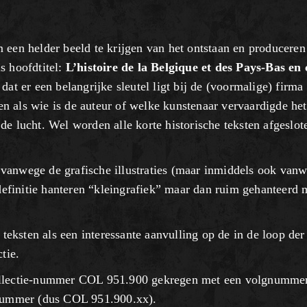
m een helder beeld te krijgen van het ontstaan en produceren
ls hoofdtitel:
L’histoire de la Belgique et des Pays-Bas en 
 dat er een belangrijke sleutel ligt bij de (voormalige) firma
en als wie is de auteur of welke kunstenaar vervaardigde het
 de lucht. Wel worden alle korte historische teksten afgeslo
 vanwege de grafische illustraties (maar inmiddels ook van
efinitie hanteren “kleingrafiek” maar dan ruim gehanteerd 
eksten als een interessante aanvulling op de in de loop der 
tie.
 collectie-nummer COL 951.900 gekregen met een volgnumme
nummer (dus COL 951.900.xx).