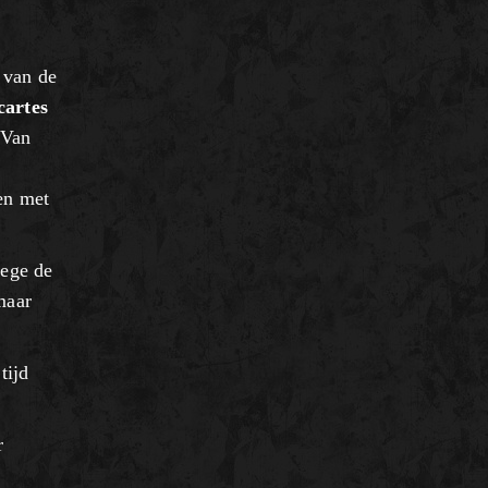
 van de
cartes
 Van
ten met
wege de
maar
tijd
r