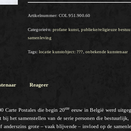
Artikelnummer:
COL 951.900.60
Categorieën:
profane kunst
,
publieke/religieuze bestuu
samenleving
Tags:
locatie kunstobject: ???
,
onbekende kunstenaar
tenaar
Reageer
ste
00 Carte Postales die begin 20
eeuw in België werd uitge
 bij het samenstellen van de serie personen die bestuurlijk,
of anderszins grote – vaak blijvende – invloed op de samenl