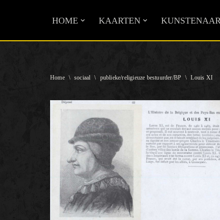
HOME
KAARTEN
KUNSTENAAR
Ga
naar
de
inhoud
Home
\
sociaal
\
publieke/religieuze bestuurder/BP
\
Louis XI