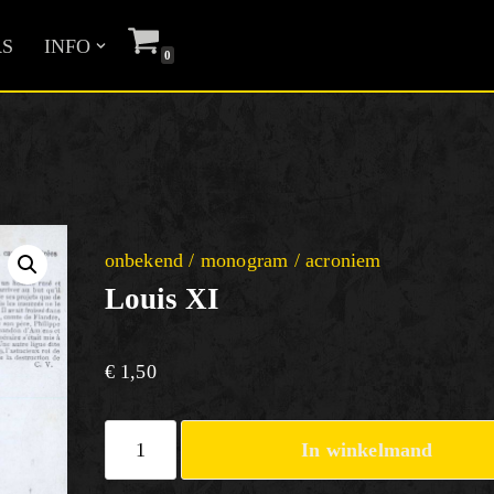
S
INFO
0
onbekend / monogram / acroniem
Louis XI
€
1,50
In winkelmand