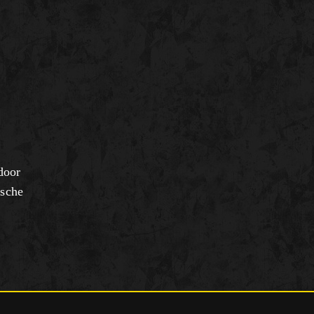
door
ische