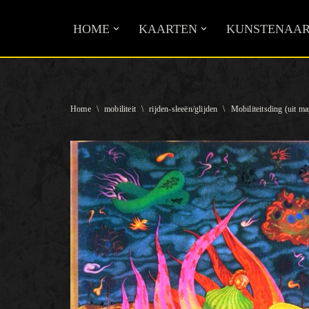
HOME
KAARTEN
KUNSTENAAR
Ga
naar
de
inhoud
Home
\
mobiliteit
\
rijden-sleeën/glijden
\
Mobiliteitsding (uit 