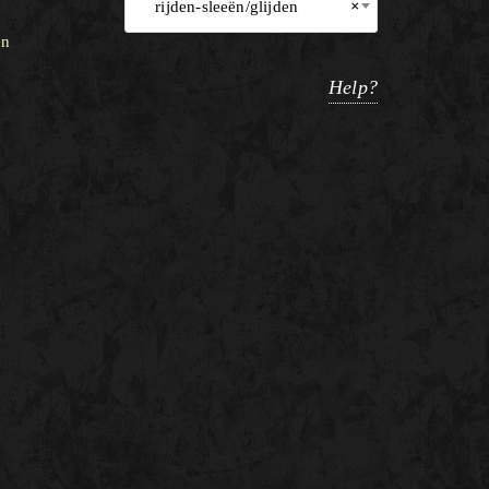
rijden-sleeën/glijden
×
en
Help?