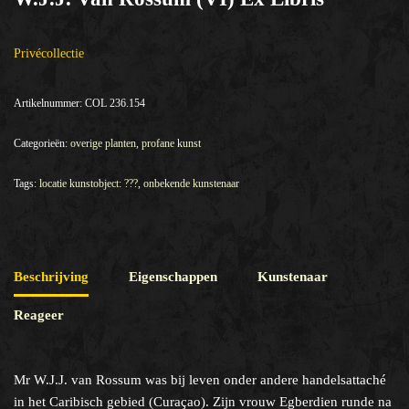
Privécollectie
Artikelnummer:
COL 236.154
Categorieën:
overige planten
,
profane kunst
Tags:
locatie kunstobject: ???
,
onbekende kunstenaar
Beschrijving
Eigenschappen
Kunstenaar
Reageer
Mr W.J.J. van Rossum was bij leven onder andere handelsattaché
in het Caribisch gebied (Curaçao). Zijn vrouw Egberdien runde na