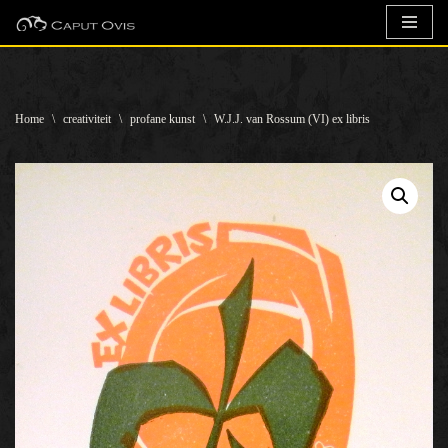
Ga
naar
de
Home
\
creativiteit
\
profane kunst
\
W.J.J. van Rossum (VI) ex libris
inhoud