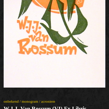
onbekend / monogram / acroniem
W.J.J. Van Rossum (VI) Ex Libris