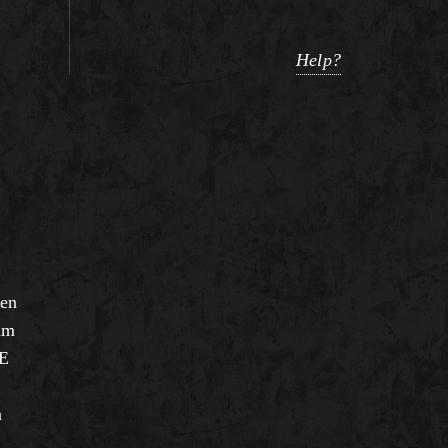
Help?
pen
am
DE
n