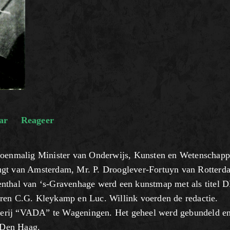
ar
Reageer
 toenmalig Minister van Onderwijs, Kunsten en Wetenschap
ugt van Amsterdam, Mr. P. Drooglever-Fortuyn van Rotterd
enthal van ‘s-Gravenhage werd een kunstmap met als titel 
n C.G. Kleykamp en Luc. Willink voerden de redactie.
erij “VADA” te Wageningen. Het geheel werd gebundeld e
 Den Haag.