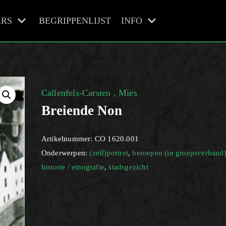
RS
BEGRIPPENLIJST
INFO
Callenfels-Carsten , Mies
Breiende Non
Artikelnummer:
CO 1620.001
Onderwerpen:
(zelf)portret
,
beroepen (in groepsverband
historie / etnografie
,
stadsgezicht