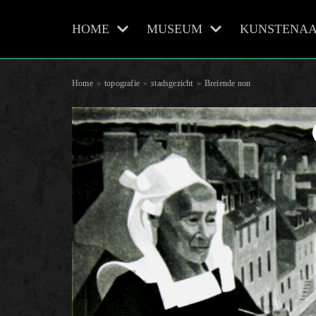
HOME
MUSEUM
KUNSTENAA
Meteen
naar
de
Home
»
topografie
»
stadsgezicht
»
Breiende non
inhoud