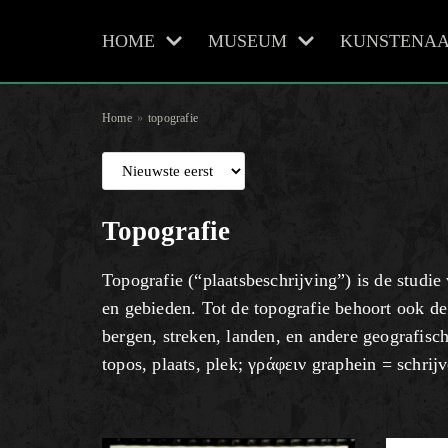
HOME
MUSEUM
KUNSTENAA
Meteen
naar
de
Home
»
topografie
inhoud
Topografie
Topografie (“plaatsbeschrijving”) is de studi
en gebieden. Tot de topografie behoort ook de
bergen, streken, landen, en andere geografis
topos, plaats, plek; γράφειν graphein = schrijv