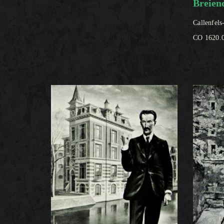
Breien
Callenfels
CO 1620.