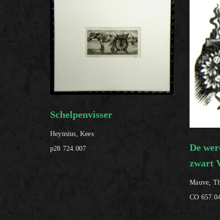
Schelpenvisser
Heynsius, Kees
De were
p28 724.007
zwart 
Mauve, Th
CO 657.0