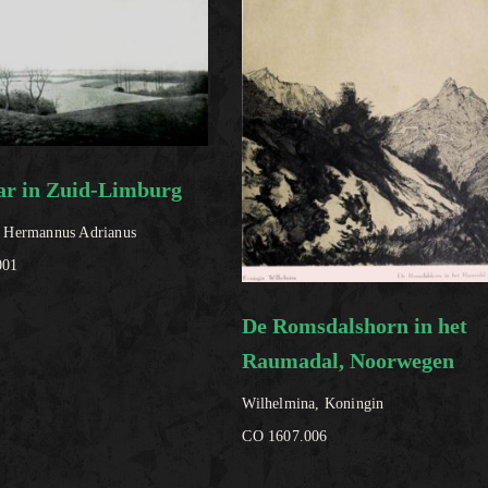
ar in Zuid-Limburg
, Hermannus Adrianus
001
De Romsdalshorn in het
Raumadal, Noorwegen
Wilhelmina, Koningin
CO 1607.006