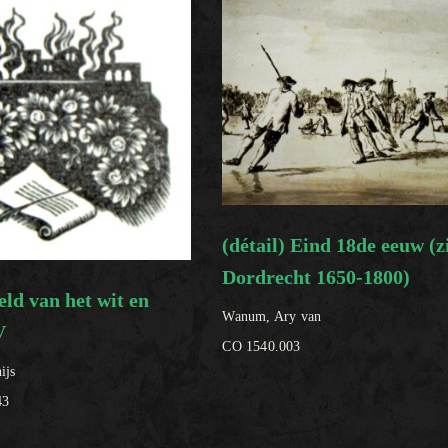
(détail) Eind 18de eeuw (z
Dordrecht 1650-1800)
ld van het wit en
Wanum, Ary van
V
CO 1540.003
ijs
43