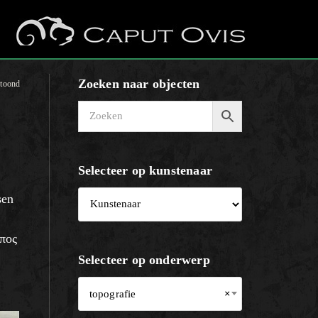
Zoeken naar objecten
etoond
Selecteer op kunstenaar
sen
όπος
Selecteer op onderwerp
topografie
×