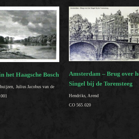
Amsterdam – Brug over h
 in het Haagsche Bosch
Singel bij de Torensteeg
uijzen, Julius Jacobus van de
Hendriks, Arend
.001
CO 565.020