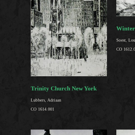
Winte
Soest, Lou
CO 1612.
Trinity Church New York
Lubbers, Adriaan
CO 1614.001