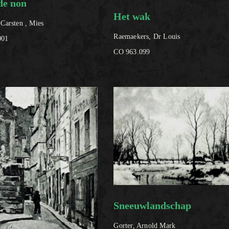
de non
Het wak
-Carsten , Mies
Raemaekers, Dr Louis
001
CO 963.099
Sneeuwlandschap
Gorter, Arnold Mark