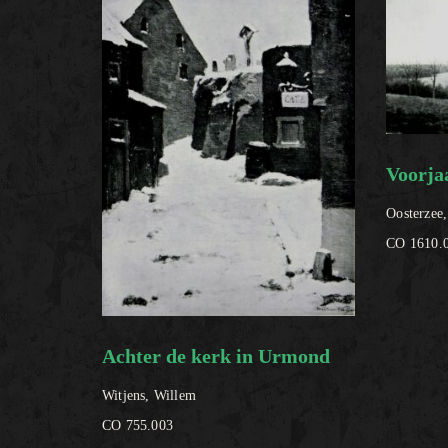
Voorja
Oosterzee
CO 1610.
Achter de kerk in Urmond
Witjens, Willem
CO 755.003