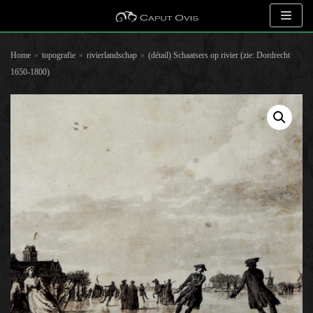
Meteen
naar
Home
»
topografie
»
rivierlandschap
»
(détail) Schaatsers op rivier (zie: Dordrecht
de
1650-1800)
inhoud
Zoeken naar objecten
Selecteer op kunstenaar
Selecteer op onderwerp