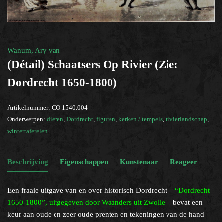
rivierlandschap
×
Help?
Wanum, Ary van
(détail) Schaatsers Op Rivier (zie:
Dordrecht 1650-1800)
Artikelnummer:
CO 1540.004
Onderwerpen:
dieren
,
Dordrecht
,
figuren
,
kerken / tempels
,
rivierlandschap
,
wintertaferelen
Beschrijving
Eigenschappen
Kunstenaar
Reageer
Een fraaie uitgave van en over historisch Dordrecht –
“Dordrecht
1650-1800”, uitgegeven door Waanders uit Zwolle
– bevat een
keur aan oude en zeer oude prenten en tekeningen van de hand