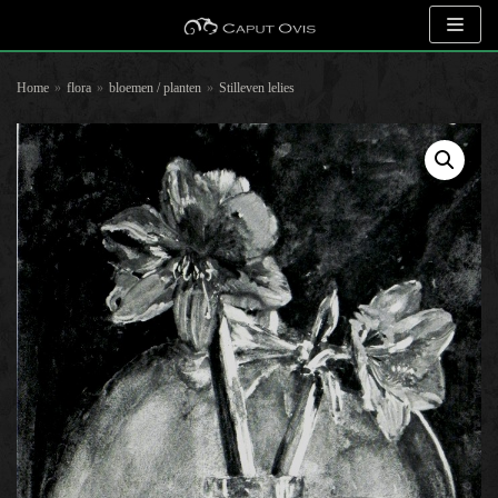
Meteen
naar
Home
»
flora
»
bloemen / planten
»
Stilleven lelies
de
inhoud
Zoeken naar objecten
Selecteer op kunstenaar
Selecteer op onderwerp