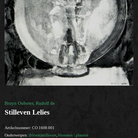
bloemen / planten
×
Help?
Bruyn Ouboter, Rudolf de
Stilleven Lelies
Artikelnummer:
CO 1608.001
Onderwerpen:
(bloem)stilleven
,
bloemen / planten