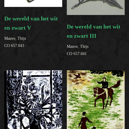
Filter op soort object
De wereld van het wit
De wereld van het wit
en zwart V
Samenstelling collectie
en zwart III
Mauve, Thijs
CO 657.043
Mauve, Thijs
Help?
CO 657.041