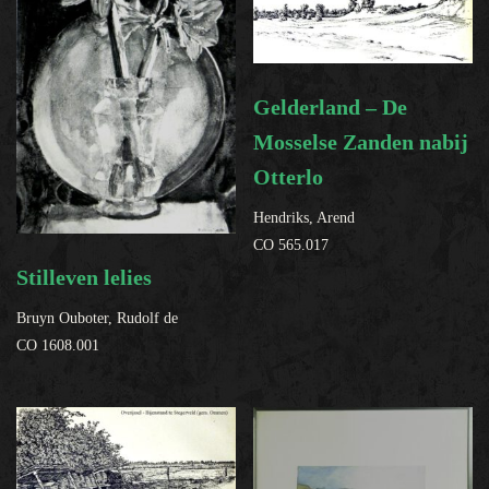
Gelderland – De
Mosselse Zanden nabij
Otterlo
Hendriks, Arend
CO 565.017
Stilleven lelies
Bruyn Ouboter, Rudolf de
CO 1608.001