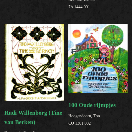
7A 1444.001
100 Oude rijmpjes
Rudi Willenborg (Tine
Hoogendoorn, Ton
van Berken)
CO 1301.002