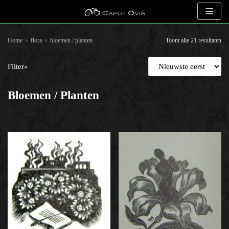
Meteen
naar
Home
»
flora
»
bloemen / planten
Toont alle 21 resultaten
de
inhoud
Filter»
Zoeken naar objecten
Bloemen / Planten
Selecteer op kunstenaar
Selecteer op onderwerp
bloemen / planten
×