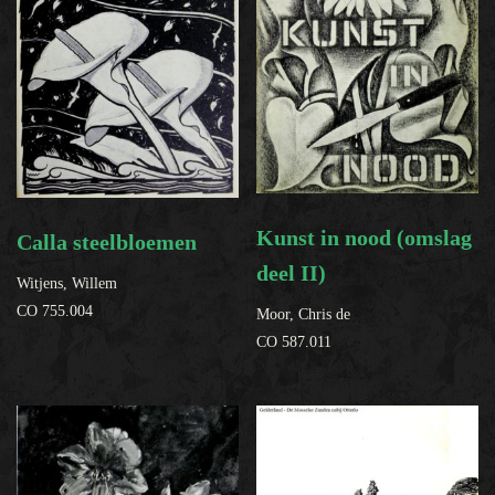
Kunst in nood (omslag
Calla steelbloemen
deel II)
Witjens, Willem
CO 755.004
Moor, Chris de
CO 587.011