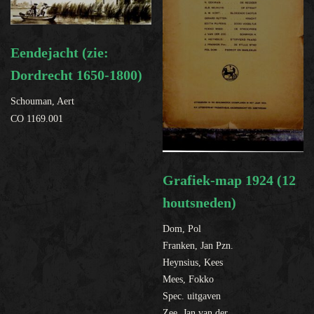
Eendejacht (zie:
Dordrecht 1650-1800)
Schouman, Aert
CO 1169.001
Grafiek-map 1924 (12
houtsneden)
Dom, Pol
Franken, Jan Pzn.
Heynsius, Kees
Mees, Fokko
Spec. uitgaven
Zee, Jan van der