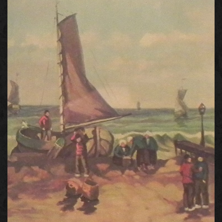
strandgezicht
×
Help?