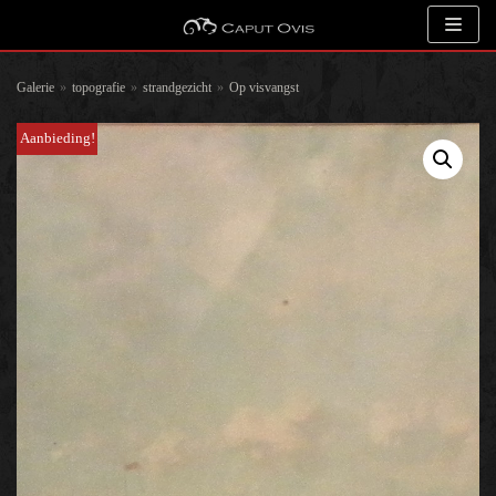
Meteen
naar
de
Galerie
»
topografie
»
strandgezicht
»
Op visvangst
inhoud
Aanbieding!
Zoeken
Kunstenaar
Onderwerp