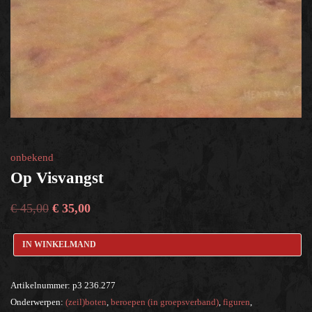
onbekend
Op Visvangst
€
45,00
€
35,00
IN WINKELMAND
Artikelnummer:
p3 236.277
Onderwerpen:
(zeil)boten
,
beroepen (in groepsverband)
,
figuren
,