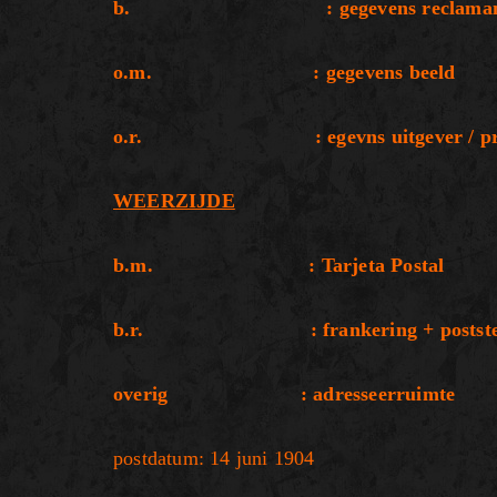
b. : gegevens reclaman
o.m. : gegevens beeld
o.r. : egevns uitgever / pro
WEERZIJDE
b.m. : Tarjeta Postal
b.r. : frankering + postste
overig : adresseerruimte
postdatum: 14 juni 1904