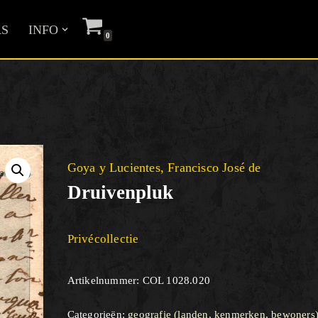
S
INFO
0
Goya y Lucientes, Francisco José de
Druivenpluk
Privécollectie
Artikelnummer:
COL 1028.020
Categorieën:
geografie (landen, kenmerken, bewoners