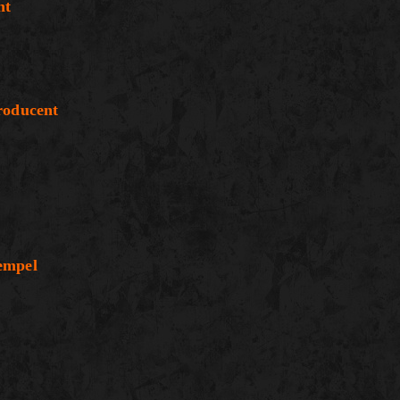
t
ducent
mpel