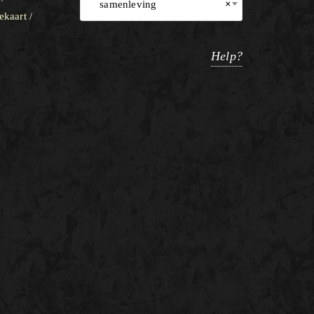
samenleving
×
ekaart /
Help?