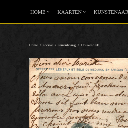
HOME
KAARTEN
KUNSTENAAR
Ga
naar
de
inhoud
Home
\
sociaal
\
samenleving
\
Druivenpluk