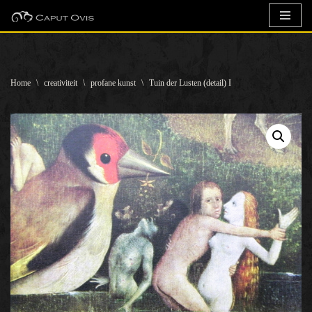
Ga
naar
de
Home
\
creativiteit
\
profane kunst
\
Tuin der Lusten (detail) I
inhoud