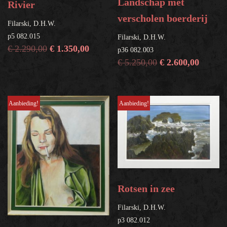
Landschap met
Rivier
verscholen boerderij
Filarski, D.H.W.
p5 082.015
Filarski, D.H.W.
€
2.290,00
€
1.350,00
p36 082.003
€
5.250,00
€
2.600,00
Aanbieding!
Aanbieding!
Rotsen in zee
Filarski, D.H.W.
p3 082.012