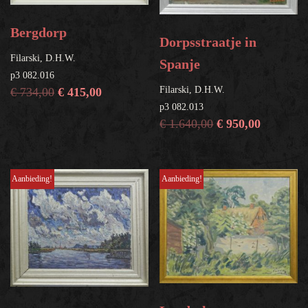
Bergdorp
Dorpsstraatje in
Filarski, D.H.W.
Spanje
p3 082.016
Filarski, D.H.W.
€
734,00
€
415,00
p3 082.013
€
1.640,00
€
950,00
Aanbieding!
Aanbieding!