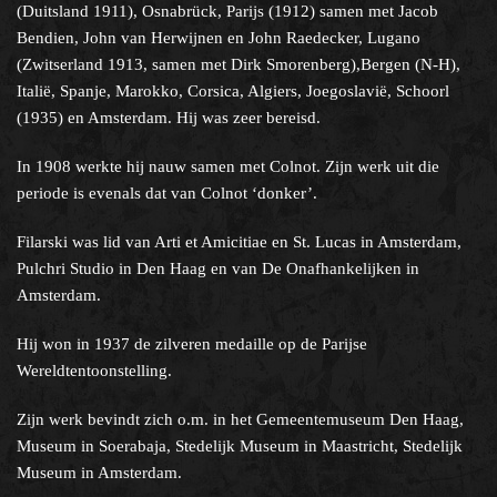
(Duitsland 1911), Osnabrück, Parijs (1912) samen met Jacob
Bendien, John van Herwijnen en John Raedecker, Lugano
(Zwitserland 1913, samen met Dirk Smorenberg),Bergen (N-H),
Filter type object
Italië, Spanje, Marokko, Corsica, Algiers, Joegoslavië, Schoorl
(1935) en Amsterdam. Hij was zeer bereisd.
Samenstelling collectie
In 1908 werkte hij nauw samen met Colnot. Zijn werk uit die
periode is evenals dat van Colnot ‘donker’.
Help?
Filarski was lid van Arti et Amicitiae en St. Lucas in Amsterdam,
Pulchri Studio in Den Haag en van De Onafhankelijken in
Amsterdam.
Hij won in 1937 de zilveren medaille op de Parijse
Wereldtentoonstelling.
Zijn werk bevindt zich o.m. in het Gemeentemuseum Den Haag,
Museum in Soerabaja, Stedelijk Museum in Maastricht, Stedelijk
Museum in Amsterdam.