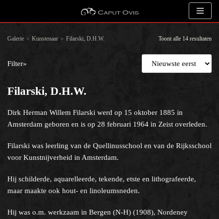
Meteen
naar
de
Galerie
»
Kunstenaar
»
Filarski, D.H.W.
Toont alle 14 resultaten
inhoud
Filter»
Zoeken
Filarski, D.H.W.
Dirk Herman Willem Filarski werd op 15 oktober 1885 in
Kunstenaar
Amsterdam geboren en is op 28 februari 1964 in Zeist overleden.
Filarski was leerling van de Quellinusschool en van de Rijksschool
voor Kunstnijverheid in Amsterdam.
Hij schilderde, aquarelleerde, tekende, etste en lithografeerde,
Onderwerp
maar maakte ook hout- en linoleumsneden.
Een categorie selecteren
Hij was o.m. werkzaam in Bergen (N-H) (1908), Nordeney