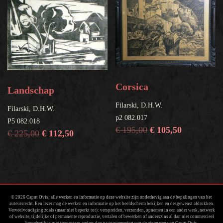
Corsica
Landschap
Filarski, D.H.W.
Filarski, D.H.W.
p2 082.017
P5 082.018
€
195,00
€
105,50
€
225,00
€
112,50
© 2026 Caput Ovis; alle werken en informatie op deze website zijn onderhevig aan de bepalingen van het
auteursrecht. Een lezer mag de werken en informatie op het beeldscherm bekijken en desgewenst afdrukken.
Verveelvoudiging zoals (maar niet beperkt tot): verspreiden, verzenden, opnemen in een ander werk, netwerk
of website, tijdelijke of permanente reproductie, vertalen of bewerken of anderszins al dan niet commercieel