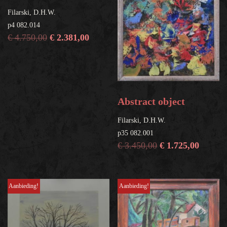
Filarski, D.H.W.
p4 082.014
€
4.750,00
€
2.381,00
Abstract object
Filarski, D.H.W.
p35 082.001
€
3.450,00
€
1.725,00
Aanbieding!
Aanbieding!