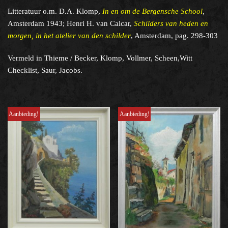
Litteratuur o.m. D.A. Klomp,
In en om de Bergensche School
,
Amsterdam 1943; Henri H. van Calcar,
Schilders van heden en
morgen, in het atelier van den schilder
, Amsterdam, pag. 298-303
Vermeld in Thieme / Becker, Klomp, Vollmer, Scheen,Witt
Checklist, Saur, Jacobs.
Aanbieding!
Aanbieding!