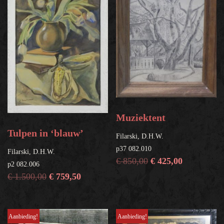
Muziektent
Tulpen in ‘blauw’
Filarski, D.H.W.
p37 082.010
Filarski, D.H.W.
€
850,00
€
425,00
p2 082.006
€
1.500,00
€
759,50
Aanbieding!
Aanbieding!