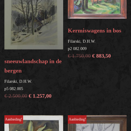
Kermiswagens in bos
Filarski, D.H.W.
p2 082.009
€
1.750,00
€
883,50
sneeuwlandschap in de
bergen
Filarski, D.H.W.
p5 082.005
€
2.500,00
€
1.257,00
Aanbieding!
Aanbieding!