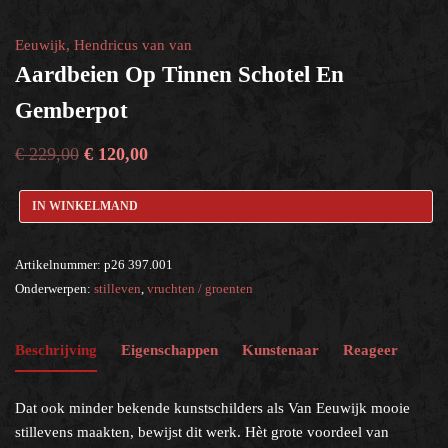
vruchten / groenten
×
Eeuwijk, Hendricus van van
Aardbeien Op Tinnen Schotel En
Help?
Gemberpot
€
229,00
€
120,00
IN WINKELMAND
Artikelnummer:
p26 397.001
Onderwerpen:
stilleven
,
vruchten / groenten
Beschrijving
Eigenschappen
Kunstenaar
Reageer
Dat ook minder bekende kunstschilders als Van Eeuwijk mooie
stillevens maakten, bewijst dit werk. Hèt grote voordeel van