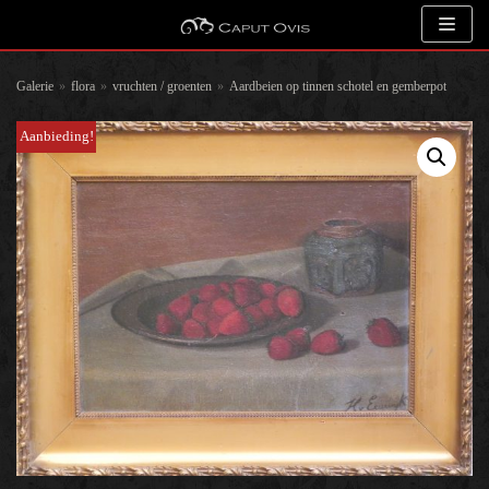
Meteen
naar
de
Galerie
»
flora
»
vruchten / groenten
»
Aardbeien op tinnen schotel en gemberpot
inhoud
Aanbieding!
Zoeken
Kunstenaar
Onderwerp