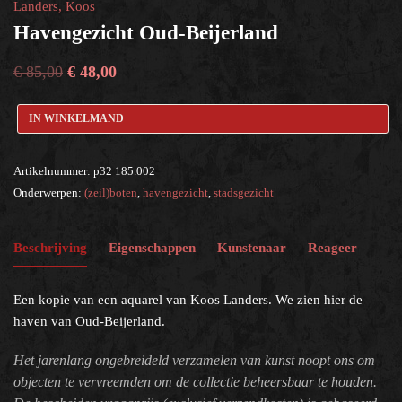
Landers, Koos
havengezicht
×
Havengezicht Oud-Beijerland
€
85,00
€
48,00
Help?
IN WINKELMAND
Artikelnummer:
p32 185.002
Onderwerpen:
(zeil)boten
,
havengezicht
,
stadsgezicht
Beschrijving
Eigenschappen
Kunstenaar
Reageer
Een kopie van een aquarel van Koos Landers. We zien hier de
haven van Oud-Beijerland.
Het jarenlang ongebreideld verzamelen van kunst noopt ons om
objecten te vervreemden om de collectie beheersbaar te houden.