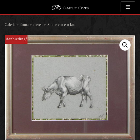
Meteen
naar
de
Galerie
»
fauna
»
dieren
»
Studie van een koe
inhoud
Aanbieding!
Zoeken
Kunstenaar
Onderwerp