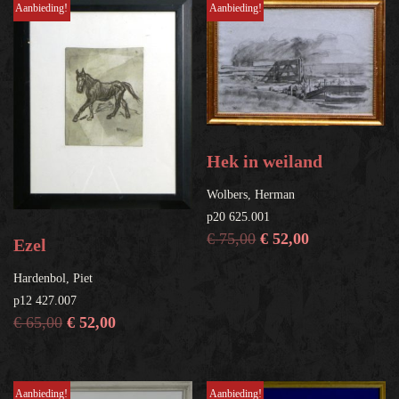
Aanbieding!
Aanbieding!
Hek in weiland
Wolbers, Herman
p20 625.001
€
75,00
€
52,00
Ezel
Hardenbol, Piet
p12 427.007
€
65,00
€
52,00
Aanbieding!
Aanbieding!