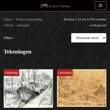
Meteen
naar
de
Galerie
»
Product Samenstelling
Resultaat 1–24 van de 394 resultaten
inhoud
collectie
»
tekeningen
wordt getoond
Zoeken
Filter»
Tekeningen
Kunstenaar
Aanbieding!
Aanbieding!
Onderwerp
Een categorie selecteren