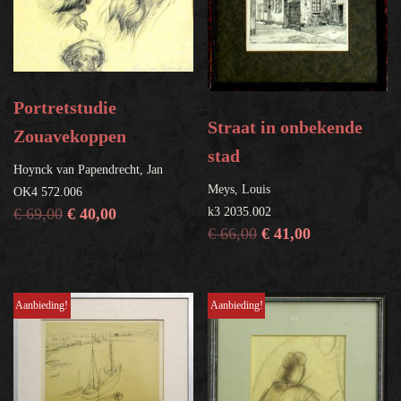
Portretstudie
Straat in onbekende
Zouavekoppen
stad
Hoynck van Papendrecht, Jan
Meys, Louis
OK4 572.006
€
69,00
€
40,00
k3 2035.002
€
66,00
€
41,00
Aanbieding!
Aanbieding!