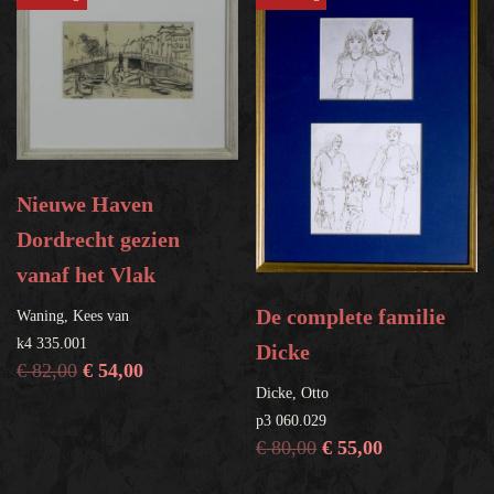
Nieuwe Haven
Dordrecht gezien
vanaf het Vlak
De complete familie
Waning, Kees van
k4 335.001
Dicke
€
82,00
€
54,00
Dicke, Otto
p3 060.029
€
80,00
€
55,00