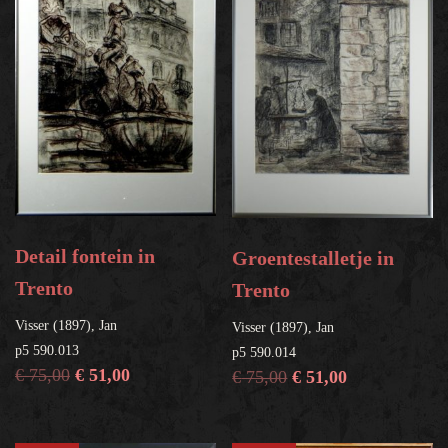
Detail fontein in
Groentestalletje in
Trento
Trento
Visser (1897), Jan
Visser (1897), Jan
p5 590.013
p5 590.014
€
75,00
€
51,00
€
75,00
€
51,00