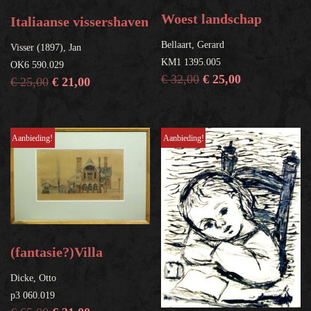
Woest landschap
Italiaanse vissershaven
Help?
Bellaart, Gerard
Visser (1897), Jan
KM1 1395.005
OK6 590.029
€
32,00
€
25,00
€
25,00
€
21,00
Aanbieding!
Aanbieding!
(fantasie?)Villa
Dicke, Otto
p3 060.019