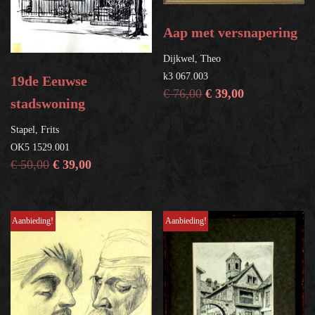
Aap met versnapering
Dijkwel, Theo
k3 067.003
19de Eeuwse
€
76,00
€
39,00
stadswoning
Stapel, Frits
OK5 1529.001
€
50,00
€
39,00
Aanbieding!
Aanbieding!