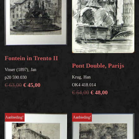
Fontein in Trento II
Pont Double, Parijs
Visser (1897), Jan
Krug, Han
p20 590.030
€
63,00
€
45,00
OK4 418.014
€
64,00
€
48,00
Aanbieding!
Aanbieding!