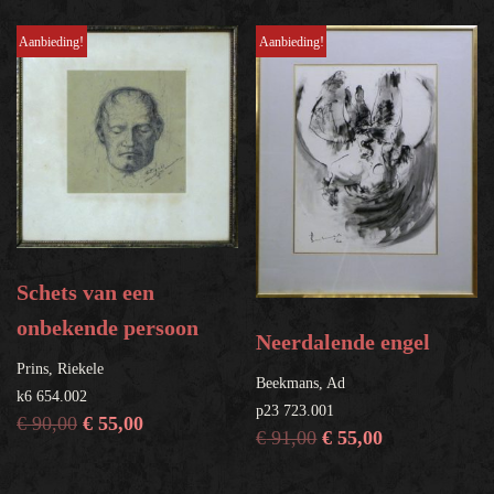
Aanbieding!
Aanbieding!
Schets van een
onbekende persoon
Neerdalende engel
Prins, Riekele
Beekmans, Ad
k6 654.002
p23 723.001
€
90,00
€
55,00
€
91,00
€
55,00