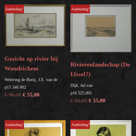
Aanbieding!
Aanbieding!
Gezicht op rivier bij
Rivierenlandschap (De
Woudrichem
IJssel?)
Wetering de Rooij, J.E. van de
Dijk, Ad van
p15 346.002
p16 525.001
€
96,00
€
55,00
€
96,00
€
55,00
Aanbieding!
Aanbieding!