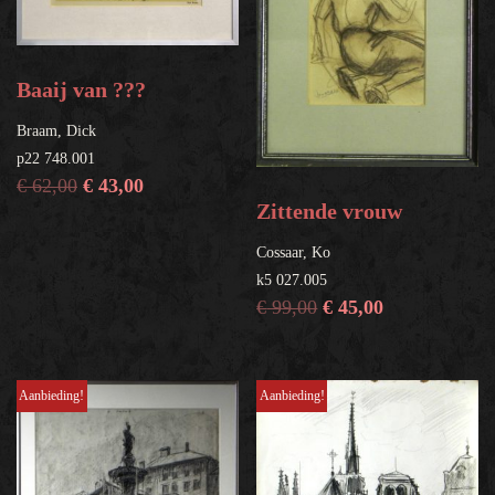
Baaij van ???
Braam, Dick
p22 748.001
€
62,00
€
43,00
Zittende vrouw
Cossaar, Ko
k5 027.005
€
99,00
€
45,00
Aanbieding!
Aanbieding!