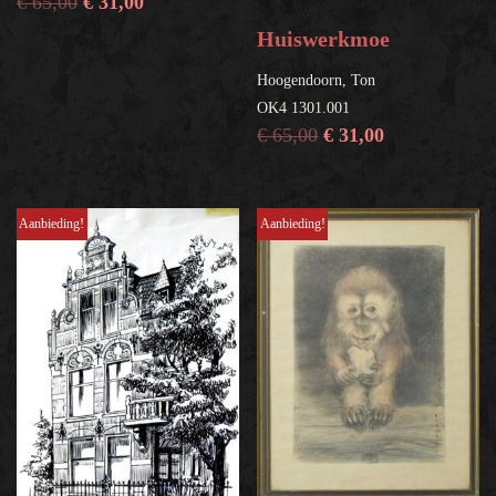
€
65,00
€
31,00
Huiswerkmoe
Hoogendoorn, Ton
OK4 1301.001
€
65,00
€
31,00
Aanbieding!
Aanbieding!