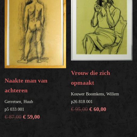
Vrouw die zich
Naakte man van
opmaakt
achteren
Kouwer Boomkens, Willem
Gerretsen, Huub
p26 818.001
€
95,00
€
60,00
p5 033.001
€
87,00
€
59,00