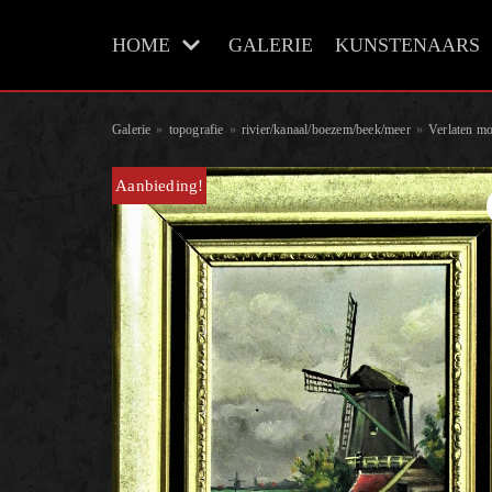
Meteen
HOME
GALERIE
KUNSTENAARS
naar
de
inhoud
Galerie
»
topografie
»
rivier/kanaal/boezem/beek/meer
»
Verlaten mo
Aanbieding!