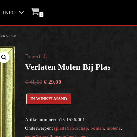
INFO
0
len bij plas
Bogert, J.
Verlaten Molen Bij Plas
€
41,00
€
29,00
IN WINKELMAND
Artikelnummer:
p15 1526.001
Onderwerpen:
(platte)landschap
,
bomen
,
molens
,
rivier/kanaal/boezem/beek/meer