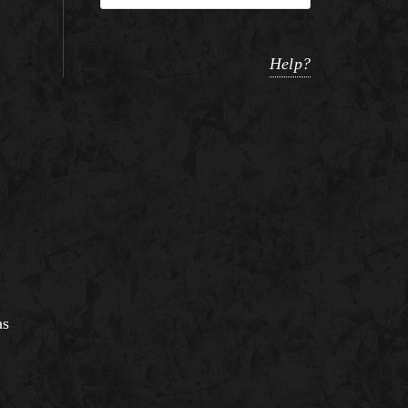
Help?
as