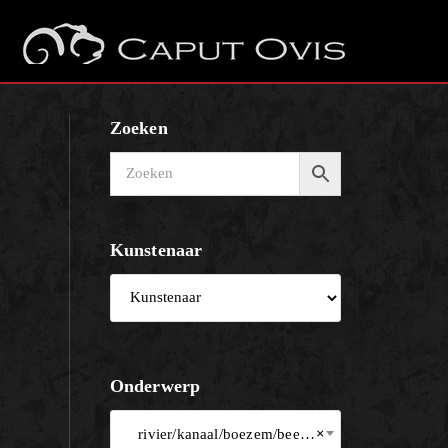
Zoeken
Kunstenaar
Onderwerp
rivier/kanaal/boezem/beek/meer
×