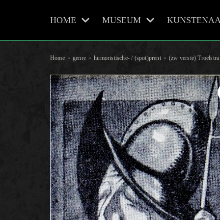
HOME
MUSEUM
KUNSTENAA
Meteen
naar
de
Home
»
genre
»
humoristische- / (spot)prent
»
(zw versie) Troelstr
inhoud