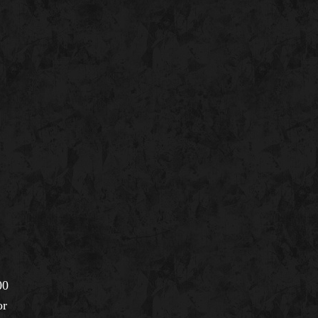
00
or