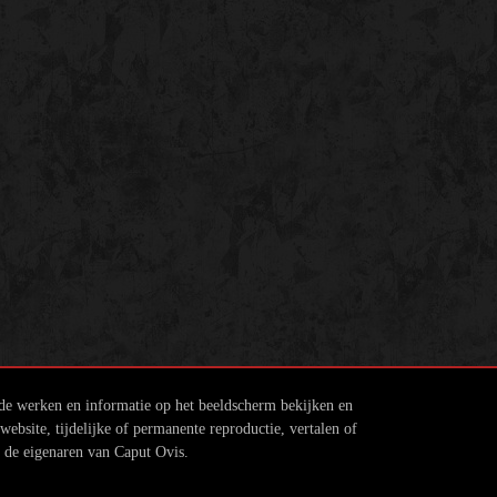
 de werken en informatie op het beeldscherm bekijken en
ebsite, tijdelijke of permanente reproductie, vertalen of
n de eigenaren van Caput Ovis.