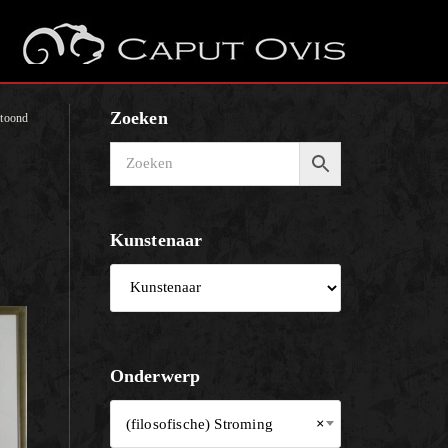
Zoeken
etoond
Kunstenaar
Onderwerp
(filosofische) Stroming
×