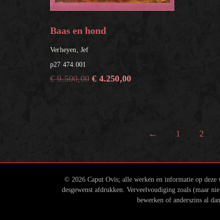
Baas en hond
Verheyen, Jef
p27 474.001
€
9.500,00
€
4.250,00
←
1
2
© 2026 Caput Ovis; alle werken en informatie op deze w
desgewenst afdrukken. Verveelvoudiging zoals (maar niet 
bewerken of anderszins al dan