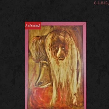
€
1.815
Aanbieding!