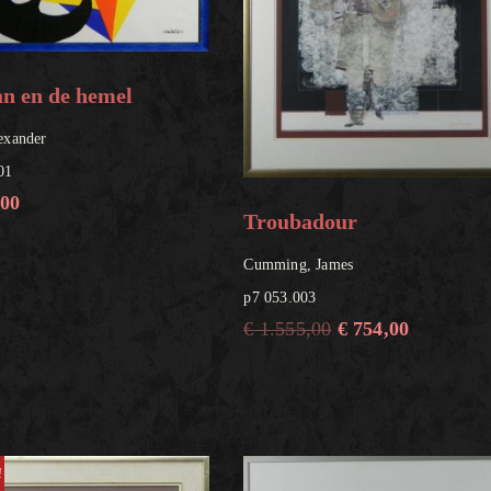
n en de hemel
exander
01
,00
Troubadour
Cumming, James
p7 053.003
€
1.555,00
€
754,00
!