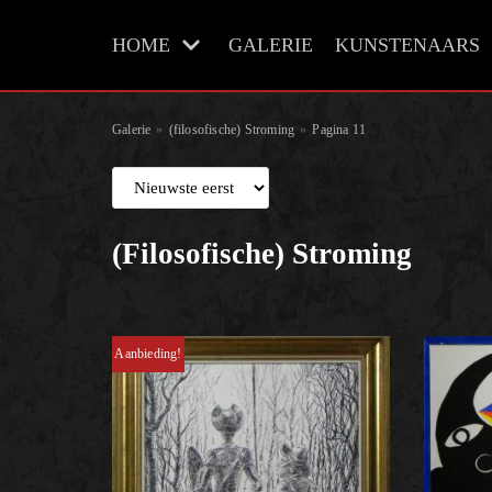
Meteen
HOME
GALERIE
KUNSTENAARS
naar
de
inhoud
Galerie
»
(filosofische) Stroming
»
Pagina 11
(filosofische) Stroming
Aanbieding!