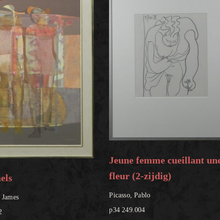
Jeune femme cueillant un
fleur (2-zijdig)
els
Picasso, Pablo
 James
p34 249.004
2