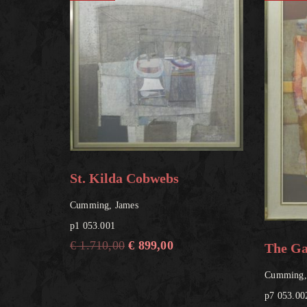
St. Kilda Cobwebs
Cumming, James
p1 053.001
€
1.710,00
€
899,00
The Ga
Cumming,
p7 053.00