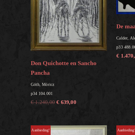
De maa
Calder, Al
p33 488.0
€
1.470
Don Quichotte en Sancho
Pancha
Góth, Móricz
p34 104.001
€
1.240,00
€
639,00
Aanbieding!
Aanbieding